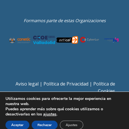
Formamos parte de estas Organizaciones
Aviso legal
|
Política de Privacidad
|
Política de
Cookies
Utilizamos cookies para ofrecerte la mejor experiencia en
nuestra web.
Puedes aprender más sobre qué cookies utilizamos o
desactivarlas en los
ajustes
.
© 2026 Avein - Todos los derechos reservados
Aceptar
Rechazar
Ajustes